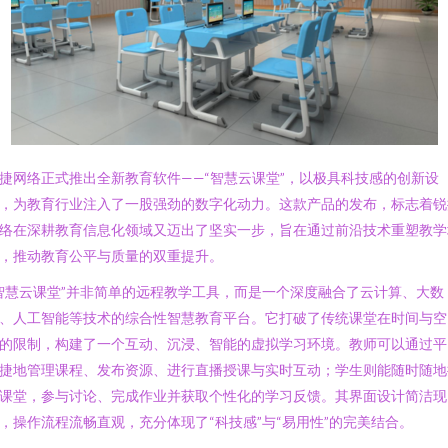
捷网络正式推出全新教育软件——“智慧云课堂”，以极具科技感的创新设
，为教育行业注入了一股强劲的数字化动力。这款产品的发布，标志着锐
络在深耕教育信息化领域又迈出了坚实一步，旨在通过前沿技术重塑教学
，推动教育公平与质量的双重提升。
智慧云课堂”并非简单的远程教学工具，而是一个深度融合了云计算、大数
、人工智能等技术的综合性智慧教育平台。它打破了传统课堂在时间与空
的限制，构建了一个互动、沉浸、智能的虚拟学习环境。教师可以通过平
捷地管理课程、发布资源、进行直播授课与实时互动；学生则能随时随地
课堂，参与讨论、完成作业并获取个性化的学习反馈。其界面设计简洁现
，操作流程流畅直观，充分体现了“科技感”与“易用性”的完美结合。