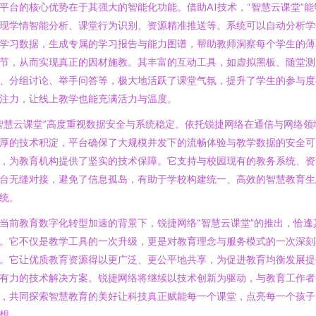
平台的核心优势在于其强大的智能化功能。借助AI技术，“智慧云课堂”能
现学情智能分析、课堂行为识别、资源精准推送等。系统可以自动分析学
学习数据，生成专属的学习报告与能力图谱，帮助教师洞察每个学生的薄
节，从而实现真正的因材施教。其丰富的互动工具，如虚拟黑板、随堂测
、分组讨论、举手问答等，极大地活跃了课堂气氛，提升了学生的参与度
注力，让线上教学也能充满活力与温度。
智慧云课堂”高度重视数据安全与系统稳定。依托锐捷网络在通信与网络领
厚的技术积淀，平台确保了大规模并发下的流畅体验与教学数据的安全可
，为教育机构提供了坚实的技术保障。它支持与校园现有的教务系统、资
台无缝对接，避免了信息孤岛，有助于学校构建统一、高效的智慧教育生
统。
当前教育数字化转型加速的背景下，锐捷网络“智慧云课堂”的推出，恰逢
。它不仅是教学工具的一次升级，更是对教育理念与服务模式的一次深刻
。它让优质教育资源得以更广泛、更公平地共享，为促进教育均衡发展提
有力的技术解决方案。锐捷网络将继续以技术创新为驱动，与教育工作者
，共同探索智慧教育的美好让科技真正赋能每一个课堂，点亮每一个孩子
想。