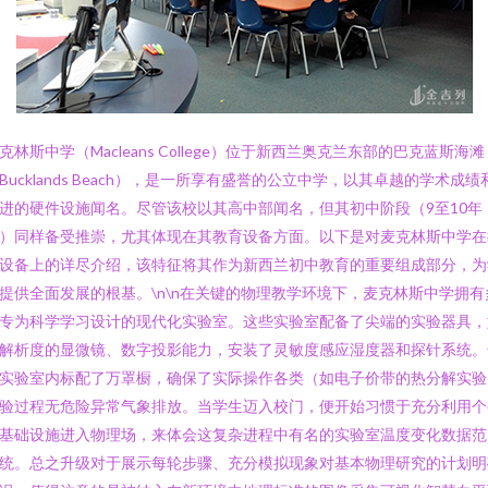
克林斯中学（Macleans College）位于新西兰奥克兰东部的巴克蓝斯海滩
Bucklands Beach），是一所享有盛誉的公立中学，以其卓越的学术成绩
进的硬件设施闻名。尽管该校以其高中部闻名，但其初中阶段（9至10年
）同样备受推崇，尤其体现在其教育设备方面。以下是对麦克林斯中学在
设备上的详尽介绍，该特征将其作为新西兰初中教育的重要组成部分，为
提供全面发展的根基。\n\n在关键的物理教学环境下，麦克林斯中学拥有
专为科学学习设计的现代化实验室。这些实验室配备了尖端的实验器具，
解析度的显微镜、数字投影能力，安装了灵敏度感应湿度器和探针系统。
实验室内标配了万罩橱，确保了实际操作各类（如电子价带的热分解实验
验过程无危险异常气象排放。当学生迈入校门，便开始习惯于充分利用个
基础设施进入物理场，来体会这复杂进程中有名的实验室温度变化数据范
统。总之升级对于展示每轮步骤、充分模拟现象对基本物理研究的计划明